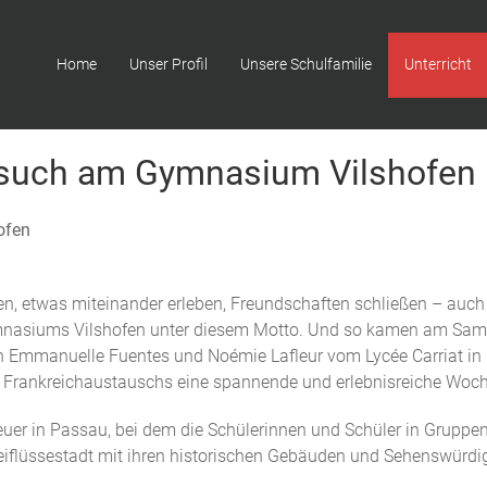
Home
Unser Profil
Unsere Schulfamilie
Unterricht
esuch am Gymnasium Vilshofen
ofen
n, etwas miteinander erleben, Freundschaften schließen – auch
mnasiums Vilshofen unter diesem Motto. Und so kamen am Sams
ten Emmanuelle Fuentes und Noémie Lafleur vom Lycée Carriat i
 Frankreichaustauschs eine spannende und erlebnisreiche Woch
 in Passau, bei dem die Schülerinnen und Schüler in Gruppen a
eiflüssestadt mit ihren historischen Gebäuden und Sehenswürdig