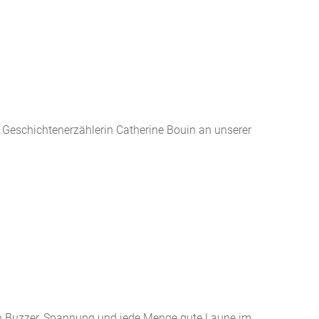
e Geschichtenerzählerin Catherine Bouin an unserer
en Buzzer, Spannung und jede Menge gute Laune im