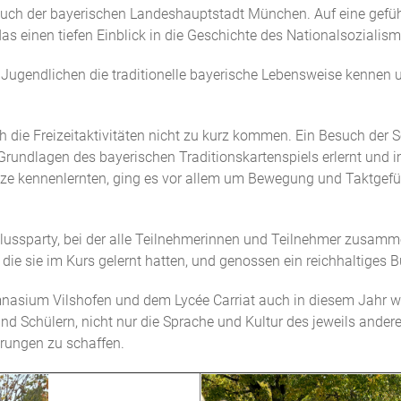
such der bayerischen Landeshauptstadt München. Auf eine gefüh
einen tiefen Einblick in die Geschichte des Nationalsozialismus
e Jugendlichen die traditionelle bayerische Lebensweise kennen
ch die Freizeitaktivitäten nicht zu kurz kommen. Ein Besuch der 
undlagen des bayerischen Traditionskartenspiels erlernt und i
änze kennenlernten, ging es vor allem um Bewegung und Taktgefü
lussparty, bei der alle Teilnehmerinnen und Teilnehmer zusam
 die sie im Kurs gelernt hatten, und genossen ein reichhaltiges B
ium Vilshofen und dem Lycée Carriat auch in diesem Jahr wieder
d Schülern, nicht nur die Sprache und Kultur des jeweils ande
rungen zu schaffen.