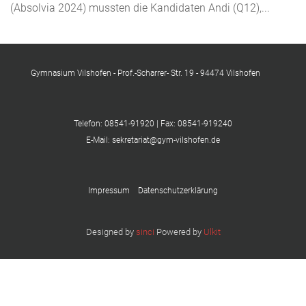
(Absolvia 2024) mussten die Kandidaten Andi (Q12),...
Gymnasium Vilshofen - Prof.-Scharrer- Str. 19 - 94474 Vilshofen
Telefon: 08541-91920 | Fax: 08541-919240
E-Mail: sekretariat@gym-vilshofen.de
Impressum
Datenschutzerklärung
Designed by
sinci
Powered by
Ulkit