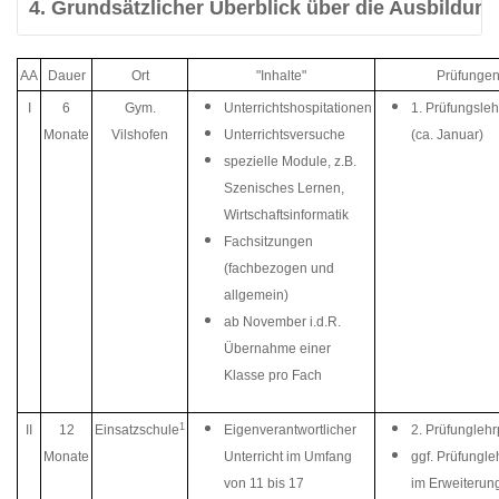
4. Grundsätzlicher Überblick über die Ausbildun
AA
Dauer
Ort
"Inhalte"
Prüfunge
I
6
Gym.
Unterrichtshospitationen
1. Prüfungsle
Monate
Vilshofen
Unterrichtsversuche
(ca. Januar)
spezielle Module, z.B.
Szenisches Lernen,
Wirtschaftsinformatik
Fachsitzungen
(fachbezogen und
allgemein)
ab November i.d.R.
Übernahme einer
Klasse pro Fach
1
II
12
Einsatzschule
Eigenverantwortlicher
2. Prüfungleh
Monate
Unterricht im Umfang
ggf. Prüfungl
von 11 bis 17
im Erweiterun