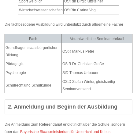
Sport weiblich
OStRin Birgit Kittsteiner
Wirtschaftswissenschaften
OStRin Carina Vogl
Die fachbezogene Ausbildung wird unterstützt durch allgemeine Fächer
Fach
Verantwortliche Seminarlehrkraft
Grundfragen staatsbürgerlicher
OStR Markus Peter
Bildung
Pädagogik
OStR Dr. Christian Große
Psychologie
StD Thomas Urlbauer
OStD Stefan Winter, gleichzeitig
Schulrecht und Schulkunde
Seminarvorstand
2. Anmeldung und Beginn der Ausbildung
Die Anmeldung zum Referendariat erfolgt nicht über die Schule, sondern
über das
Bayerische Staatsministerium für Unterricht und Kultus.