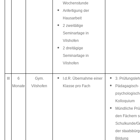
Wochenstunde
Anfertigung der
Hausarbeit
2 zweitätige
Seminartage in
Vilshofen
2 dreitägige
Seminartage in
Vilshofen
III
6
Gym.
I.d.R. Übernahme einer
3. Prüfungsle
Monate
Vilshofen
Klasse pro Fach
Pädagagisch-
psychologisch
Kolloquium
Mündliche Prü
den Fächern s
Schulkunde/G
der staatsbürg
Bildung