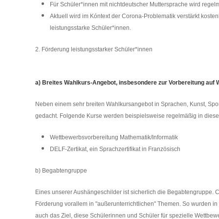
Für Schüler*innen mit nichtdeutscher Muttersprache wird regel
Aktuell wird im Kóntext der Corona-Problematik verstärkt kost
leistungsstarke Schüler*innen.
2. Förderung leistungsstarker Schüler*innen
a) Breites Wahlkurs-Angebot, insbesondere zur Vorbereitung auf
Neben einem sehr breiten Wahlkursangebot in Sprachen, Kunst, Sport,
gedacht. Folgende Kurse werden beispielsweise regelmäßig in di
Wettbewerbsvorbereitung Mathematik/Informatik
DELF-Zertikat, ein Sprachzertifikat in Französisch
b) Begabtengruppe
Eines unserer Aushängeschilder ist sicherlich die Begabtengruppe.
Förderung vorallem in "außerunterrichtlichen" Themen. So wurden in
auch das Ziel, diese Schülerinnen und Schüler für spezielle Wettbe