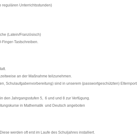
ie regulären Unterrichtsstunden)
ache (Latein/Französisch)
0-Finger-Tastschreiben.
att.
nur zeitweise an der Maßnahme teilzunehmen.
, Schulaufgabenvorbereitung) sind in unserem (passwortgeschützten) Elternportal
in den Jahrgangsstufen 5, 6 und und 8 zur Verfügung.
ereitungskurse in Mathematik und Deutsch angeboten
ese werden oft erst im Laufe des Schuljahres installiert.