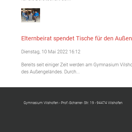
Elternbeirat spendet Tische für den Auße
Dienstag, 10 Mai 2022 16:12
Bereits seit einiger Zeit werden am Gymnasium Vilshofe
des Außengeländes. Durch...
Gymnasium Vilshofen - Prof.-Scharrer- Str. 19 - 94474 Vilshofen