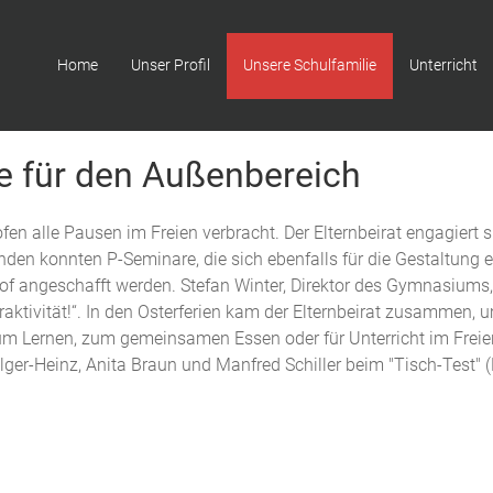
Home
Unser Profil
Unsere Schulfamilie
Unterricht
he für den Außenbereich
n alle Pausen im Freien verbracht. Der Elternbeirat engagiert sic
en konnten P-Seminare, die sich ebenfalls für die Gestaltung ei
f angeschafft werden. Stefan Winter, Direktor des Gymnasiums,
aktivität!“. In den Osterferien kam der Elternbeirat zusammen
 Lernen, zum gemeinsamen Essen oder für Unterricht im Freien Fo
lger-Heinz, Anita Braun und Manfred Schiller beim "Tisch-Test" (