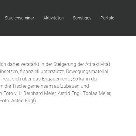
Studienseminar
Aktivitäten
Sonstiges
Portale
h daher verstärkt in der Steigerung der Attraktivität
nsetzen, finanziell unterstützt, Bewegungsmaterial
 freut sich über das Engagement: „So kann der
, um die Tische gemeinsam aufzubauen und
to v. l.: Bernhard Meier, Astrid Engl, Tobias Meier,
Foto: Astrid Engl)