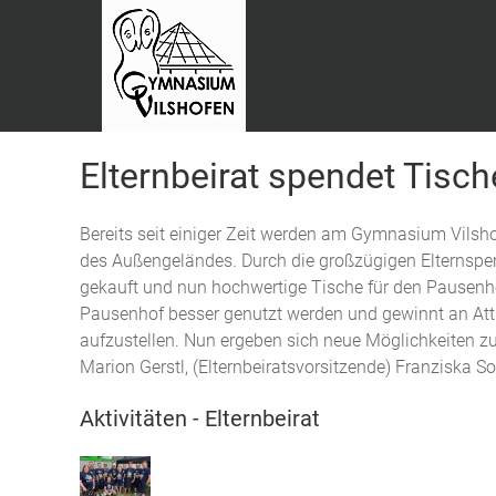
Elternbeirat spendet Tisc
Bereits seit einiger Zeit werden am Gymnasium Vilshofe
des Außengeländes. Durch die großzügigen Elternspend
gekauft und nun hochwertige Tische für den Pausenho
Pausenhof besser genutzt werden und gewinnt an Attr
aufzustellen. Nun ergeben sich neue Möglichkeiten zum
Marion Gerstl, (Elternbeiratsvorsitzende) Franziska So
Aktivitäten - Elternbeirat