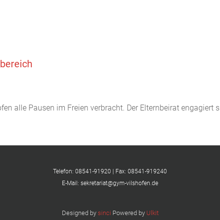
nbereich
n alle Pausen im Freien verbracht. Der Elternbeirat engagiert sic
Telefon: 08541-91920 | Fax: 08541-919240
E-Mail: sekretariat@gym-vilshofen.de
Designed by
sinci
Powered by
Ulkit