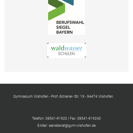
Gymnasium Vilshofen - Prof.-Scharrer- Str. 19 - 94474 Vilshofen
Telefon: 08541-91920 | Fax: 08541-919240
E-Mail: sekretariat@gym-vilshofen.de