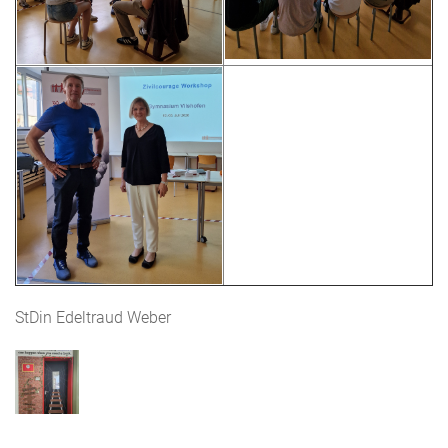
StDin Edeltraud Weber