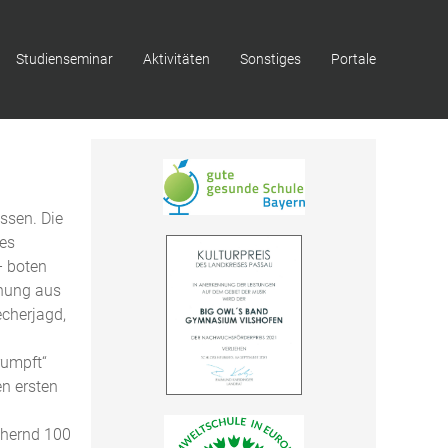
Studienseminar
Aktivitäten
Sonstiges
Portale
ssen. Die
nes
– boten
chung aus
cherjagd,
rumpft“
en ersten
nähernd 100