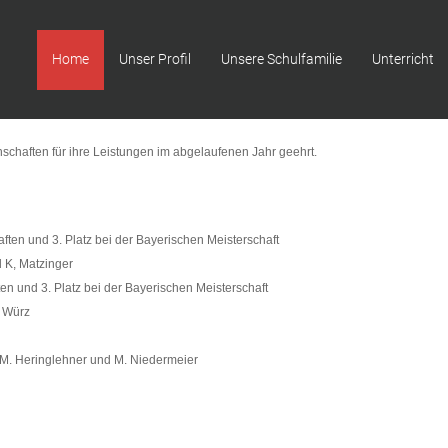
Home
Unser Profil
Unsere Schulfamilie
Unterricht
schaften für ihre Leistungen im abgelaufenen Jahr geehrt.
aften und 3. Platz bei der Bayerischen Meisterschaft
d K, Matzinger
en und 3. Platz bei der Bayerischen Meisterschaft
. Würz
a, M. Heringlehner und M. Niedermeier