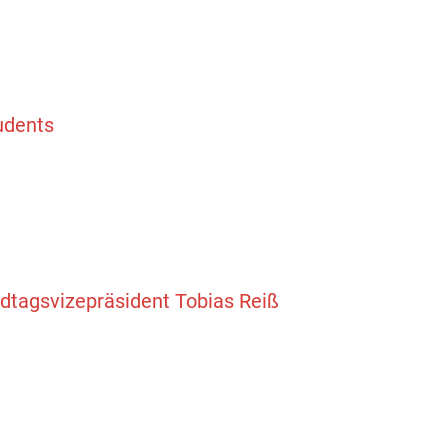
udents
tagsvizepräsident Tobias Reiß