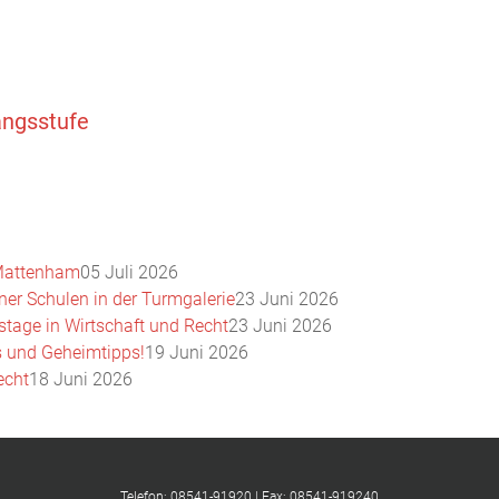
angsstufe
i Mattenham
05 Juli 2026
ner Schulen in der Turmgalerie
23 Juni 2026
stage in Wirtschaft und Recht
23 Juni 2026
 und Geheimtipps!
19 Juni 2026
echt
18 Juni 2026
Telefon: 08541-91920 | Fax: 08541-919240