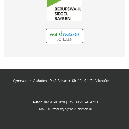
Gymnasium Vilshofen - Prof.-Scharrer- Str. 19 - 94474 Vilshofen
Telefon: 08541-91920 | Fax: 08541-919240
E-Mail: sekretariat@gym-vilshofen.de