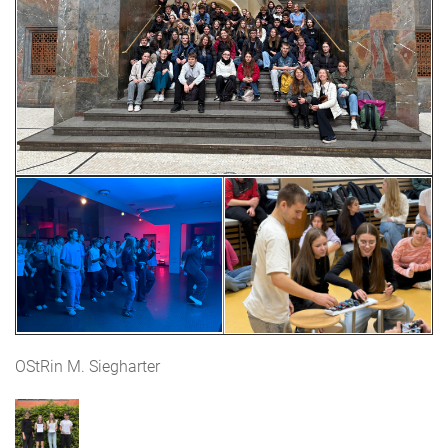
OStRin M. Siegharter