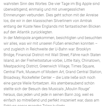
wahrsten Sinn des Wortes: Die vier Tage im Big Apple sind
überwältigend, einmalig und mit unvergesslichen
Erinnerungen verbunden. Dies geht schon mit der Anreise
los, die wir in den klassischen Silverlinern von Amtrak
entlang der Küste New Englands mit fantastischen Blicken
auf den Atlantik zurücklegten.
In der Metropole angekommen, besichtigten und besuchten
wir alles, was wir mit unseren Füßen erreichen konnten –
und zugleich in Reichweite der U-Bahn war: Brooklyn
Bridge, Financial District mit Wall Street, Fähre nach Staten
Island, an der Freiheitsstatue vorbei, Little Italy, Chinatown,
Meatpacking District, Greenwich Village, Times Square,
Central Park, Museum of Modern Art, Grand Central Station,
Broadway, Rockefeller Center – die Liste ließe sich noch
eine ganze Weile fortsetzen. Als atemberaubend schön
stellte sich der Besuch des Musicals „Moulin Rouge“
heraus, das jeden und jede in seinen Bann zog, weil es
einfach so mitreißend und perfekt inszeniert war, dass am
Schluss sogar manche Träne kullerte.