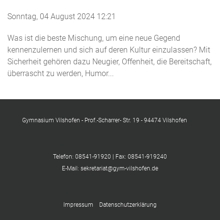
Sonntag, 04 August 2024 12:21
Was ist die beste Mischung, um eine neue Gegend
kennenzulernen und sich auf deren Kultur einzulassen? Mit
Sicherheit gehören dazu Neugier, Offenheit, die Bereitschaft,
überrascht zu werden, Humor...
Gymnasium Vilshofen - Prof.-Scharrer- Str. 19 - 94474 Vilshofen
Telefon: 08541-91920 | Fax: 08541-919240
E-Mail: sekretariat@gym-vilshofen.de
Impressum
Datenschutzerklärung