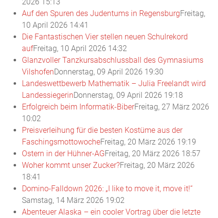
2026 15:13
Auf den Spuren des Judentums in Regensburg
Freitag,
10 April 2026 14:41
Die Fantastischen Vier stellen neuen Schulrekord
auf
Freitag, 10 April 2026 14:32
Glanzvoller Tanzkursabschlussball des Gymnasiums
Vilshofen
Donnerstag, 09 April 2026 19:30
Landeswettbewerb Mathematik – Julia Freelandt wird
Landessiegerin
Donnerstag, 09 April 2026 19:18
Erfolgreich beim Informatik-Biber
Freitag, 27 März 2026
10:02
Preisverleihung für die besten Kostüme aus der
Faschingsmottowoche
Freitag, 20 März 2026 19:19
Ostern in der Hühner-AG
Freitag, 20 März 2026 18:57
Woher kommt unser Zucker?
Freitag, 20 März 2026
18:41
Domino-Falldown 2026: „I like to move it, move it!“
Samstag, 14 März 2026 19:02
Abenteuer Alaska – ein cooler Vortrag über die letzte