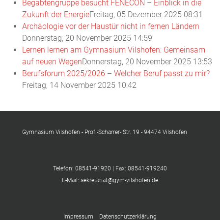
Begabtengruppe besucht FENECON – Einblick in die
Zukunft der Energie
Freitag, 05 Dezember 2025 08:31
Archäologie vor der Haustür nicht in fernen Ländern
Donnerstag, 20 November 2025 14:59
Lernen lernen am Gymnasium Vilshofen: Gemeinsam
auf neuen Wegen
Donnerstag, 20 November 2025 13:53
Berufsforum 2025/2026 – Welcher Beruf passt zu mir?
Freitag, 14 November 2025 10:42
Gymnasium Vilshofen - Prof.-Scharrer- Str. 19 - 94474 Vilshofen
Telefon: 08541-91920 | Fax: 08541-919240
E-Mail: sekretariat@gym-vilshofen.de
Impressum
Datenschutzerklärung