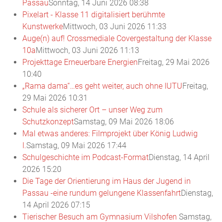
Passau
Sonntag, 14 Juni 2026 08:38
Pixelart - Klasse 11 digitalisiert berühmte
Kunstwerke
Mittwoch, 03 Juni 2026 11:33
Auge(n) auf! Crossmediale Covergestaltung der Klasse
10a
Mittwoch, 03 Juni 2026 11:13
Projekttage Erneuerbare Energien
Freitag, 29 Mai 2026
10:40
„Rama dama“…es geht weiter, auch ohne IUTU
Freitag,
29 Mai 2026 10:31
Schule als sicherer Ort – unser Weg zum
Schutzkonzept
Samstag, 09 Mai 2026 18:06
Mal etwas anderes: Filmprojekt über König Ludwig
I.
Samstag, 09 Mai 2026 17:44
Schulgeschichte im Podcast-Format
Dienstag, 14 April
2026 15:20
Die Tage der Orientierung im Haus der Jugend in
Passau -eine rundum gelungene Klassenfahrt
Dienstag,
14 April 2026 07:15
Tierischer Besuch am Gymnasium Vilshofen
Samstag,