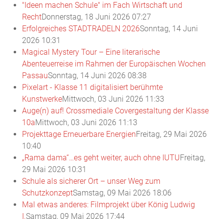
"Ideen machen Schule" im Fach Wirtschaft und
Recht
Donnerstag, 18 Juni 2026 07:27
Erfolgreiches STADTRADELN 2026
Sonntag, 14 Juni
2026 10:31
Magical Mystery Tour – Eine literarische
Abenteuerreise im Rahmen der Europäischen Wochen
Passau
Sonntag, 14 Juni 2026 08:38
Pixelart - Klasse 11 digitalisiert berühmte
Kunstwerke
Mittwoch, 03 Juni 2026 11:33
Auge(n) auf! Crossmediale Covergestaltung der Klasse
10a
Mittwoch, 03 Juni 2026 11:13
Projekttage Erneuerbare Energien
Freitag, 29 Mai 2026
10:40
„Rama dama“…es geht weiter, auch ohne IUTU
Freitag,
29 Mai 2026 10:31
Schule als sicherer Ort – unser Weg zum
Schutzkonzept
Samstag, 09 Mai 2026 18:06
Mal etwas anderes: Filmprojekt über König Ludwig
I.
Samstag, 09 Mai 2026 17:44