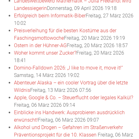
Landeswettbewerb Mathematik – Julia Freelandt wird
Landessiegerin
Donnerstag, 09 April 2026 19:18
Erfolgreich beim Informatik-Biber
Freitag, 27 März 2026
10:02
Preisverleihung für die besten Kostüme aus der
Faschingsmottowoche
Freitag, 20 März 2026 19:19
Ostern in der Hühner-AG
Freitag, 20 März 2026 18:57
Woher kommt unser Zucker?
Freitag, 20 März 2026
18:41
Domino-Falldown 2026: „I like to move it, move it!“
Samstag, 14 März 2026 19:02
Abenteuer Alaska – ein cooler Vortrag über die letzte
Wildnis
Freitag, 13 März 2026 07:56
Apple, Google & Co. – Steuerflucht oder legales Kalkül?
Freitag, 06 März 2026 09:14
Einblicke ins Handwerk: Ausprobieren ausdrücklich
erwünscht!
Freitag, 06 März 2026 09:07
Alkohol und Drogen – Gefahren im Straßenverkehr
Präventionsprojekt für die 10. Klassen
Freitag, 06 März