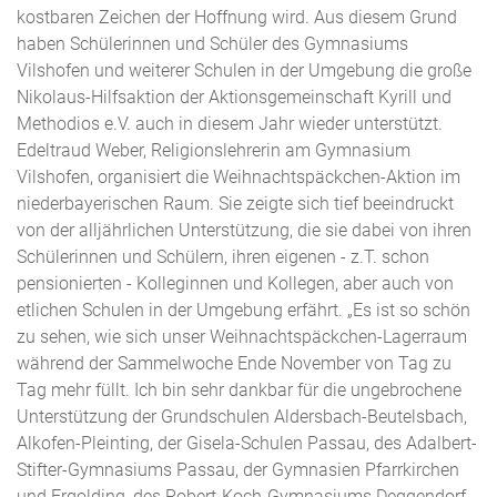
kostbaren Zeichen der Hoffnung wird. Aus diesem Grund
haben Schülerinnen und Schüler des Gymnasiums
Vilshofen und weiterer Schulen in der Umgebung die große
Nikolaus-Hilfsaktion der Aktionsgemeinschaft Kyrill und
Methodios e.V. auch in diesem Jahr wieder unterstützt.
Edeltraud Weber, Religionslehrerin am Gymnasium
Vilshofen, organisiert die Weihnachtspäckchen-Aktion im
niederbayerischen Raum. Sie zeigte sich tief beeindruckt
von der alljährlichen Unterstützung, die sie dabei von ihren
Schülerinnen und Schülern, ihren eigenen - z.T. schon
pensionierten - Kolleginnen und Kollegen, aber auch von
etlichen Schulen in der Umgebung erfährt. „Es ist so schön
zu sehen, wie sich unser Weihnachtspäckchen-Lagerraum
während der Sammelwoche Ende November von Tag zu
Tag mehr füllt. Ich bin sehr dankbar für die ungebrochene
Unterstützung der Grundschulen Aldersbach-Beutelsbach,
Alkofen-Pleinting, der Gisela-Schulen Passau, des Adalbert-
Stifter-Gymnasiums Passau, der Gymnasien Pfarrkirchen
und Ergolding, des Robert-Koch-Gymnasiums Deggendorf