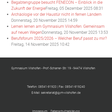
Begabtengruppe besucht FENECON – Einblick in die
Zukunft der Energie
Freitag, 05 Dezember 2025 08:31
Archäologie vor der Haustür nicht in fernen Ländern
Donnerstag, 20 November 2025 14:59
Lernen lernen am Gymnasium Vilshofen: Gemeinsam
auf neuen Wegen
Donnerstag, 20 November 2025 13:53
Berufsforum 2025/2026 – Welcher Beruf passt zu mir?
Freitag, 14 November 2025 10:42
Gymnasium Vilshofen - Prof.-Scharrer- Str. 19 - 94474 Vilshofen
Telefon: 08541-91920 | Fax: 08541-919240
E-Mail: sekretariat@gym-vilshofen.de
Impressum
Datenschutzerklärung