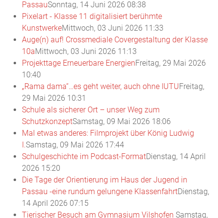
Passau
Sonntag, 14 Juni 2026 08:38
Pixelart - Klasse 11 digitalisiert berühmte
Kunstwerke
Mittwoch, 03 Juni 2026 11:33
Auge(n) auf! Crossmediale Covergestaltung der Klasse
10a
Mittwoch, 03 Juni 2026 11:13
Projekttage Erneuerbare Energien
Freitag, 29 Mai 2026
10:40
„Rama dama“…es geht weiter, auch ohne IUTU
Freitag,
29 Mai 2026 10:31
Schule als sicherer Ort – unser Weg zum
Schutzkonzept
Samstag, 09 Mai 2026 18:06
Mal etwas anderes: Filmprojekt über König Ludwig
I.
Samstag, 09 Mai 2026 17:44
Schulgeschichte im Podcast-Format
Dienstag, 14 April
2026 15:20
Die Tage der Orientierung im Haus der Jugend in
Passau -eine rundum gelungene Klassenfahrt
Dienstag,
14 April 2026 07:15
Tierischer Besuch am Gymnasium Vilshofen
Samstag,