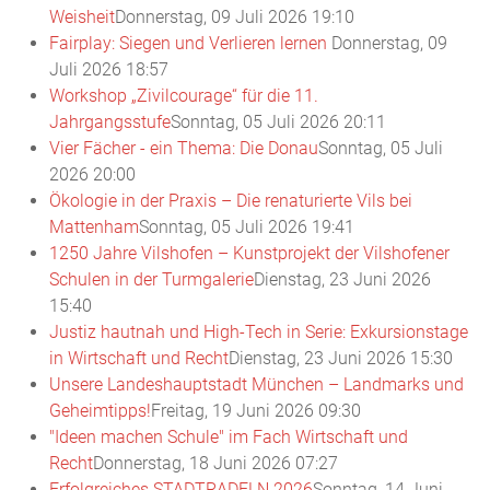
Weisheit
Donnerstag, 09 Juli 2026 19:10
Fairplay: Siegen und Verlieren lernen
Donnerstag, 09
Juli 2026 18:57
Workshop „Zivilcourage“ für die 11.
Jahrgangsstufe
Sonntag, 05 Juli 2026 20:11
Vier Fächer - ein Thema: Die Donau
Sonntag, 05 Juli
2026 20:00
Ökologie in der Praxis – Die renaturierte Vils bei
Mattenham
Sonntag, 05 Juli 2026 19:41
1250 Jahre Vilshofen – Kunstprojekt der Vilshofener
Schulen in der Turmgalerie
Dienstag, 23 Juni 2026
15:40
Justiz hautnah und High-Tech in Serie: Exkursionstage
in Wirtschaft und Recht
Dienstag, 23 Juni 2026 15:30
Unsere Landeshauptstadt München – Landmarks und
Geheimtipps!
Freitag, 19 Juni 2026 09:30
"Ideen machen Schule" im Fach Wirtschaft und
Recht
Donnerstag, 18 Juni 2026 07:27
Erfolgreiches STADTRADELN 2026
Sonntag, 14 Juni