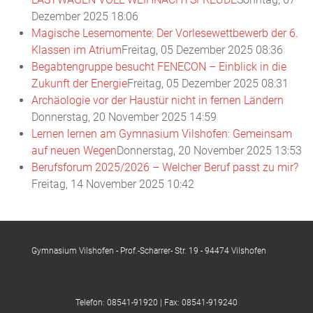
Dezember 2025 18:06
Magische Lesemomente: Der Vorlesewettbewerb der 6.
Klassen im Atrium
Freitag, 05 Dezember 2025 08:36
Begabtengruppe besucht FENECON – Einblick in die
Zukunft der Energie
Freitag, 05 Dezember 2025 08:31
Archäologie vor der Haustür nicht in fernen Ländern
Donnerstag, 20 November 2025 14:59
Lernen lernen am Gymnasium Vilshofen: Gemeinsam
auf neuen Wegen
Donnerstag, 20 November 2025 13:53
Berufsforum 2025/2026 – Welcher Beruf passt zu mir?
Freitag, 14 November 2025 10:42
Gymnasium Vilshofen - Prof.-Scharrer- Str. 19 - 94474 Vilshofen
Telefon: 08541-91920 | Fax: 08541-919240